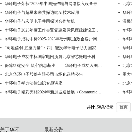
华环电子荣获“2025年中国光传输与网络接入设备最具竞争力企业10强”
北京
华环电子与超星未来共探边端AI技术应用
华环电
华环电子与宏明电子共同探讨合作契机
温馨雅
华环电子2025年度工作会暨党建及党风廉政建设工作会成功召开
华环电
华环电子成功中标2025-2026年贵州联通政企客户网络工程项目MSAP设备集中采购
华环
“蜀地信创 底座力量”：四川能投华环电子助力国家战略腹地信创底座建设
华环电子
华环电子成功中标国家电网所属北京智芯微电子科技有限公司2024年第二十批集中采购公开竞争性谈判（服务）
华环电
保障终端安全 筑牢信息基座 ——华环电子成功入围四川省2024年便携式计算机框架协议采购项目
北京
北京华环电子股份有限公司市场化选聘公告
重大
华环电子举办法律知识专题讲座
北京
华环电子精彩亮相2024年新加坡通信展（CommunicAsia 2024）
华环电
共计158条记录
首页
关于华环
最新公告