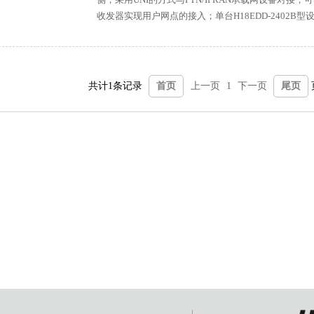
收发器实现用户网点的接入；单台H18EDD-2402
即节约了机架空间，同时更便于维护，节约了建设成
共计1条记录
首页
上一页
1
下一页
尾页