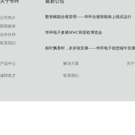
关于华环
最新公告
数智赋能合规管理——华环合规智能体上线试运行
公司简介
新闻媒体
华环电子参展MWC和亚欧博览会
合作伙伴
联系我们
粽叶飘香时，岁岁祝安康——华环电子祝您端午安
产品中心
解决方案
关于
诚聘英才
联系我们