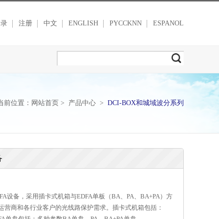
登录
注册
中文
ENGLISH
PYCCKNN
ESPANOL
当前位置：
网站首页
>
产品中心
>
DCI-BOX和城域波分系列
备
A设备，采用插卡式机箱与EDFA单板（BA、PA、BA+PA）方
足运营商和各行业客户的光线路保护需求。插卡式机箱包括：
形态。EDFA单盘包括：多种参数BA单盘、PA、BA+PA单盘。