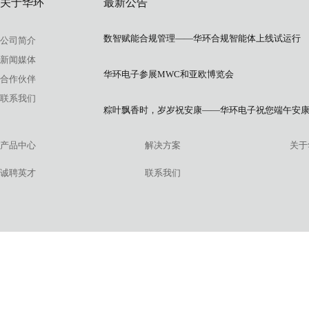
关于华环
最新公告
数智赋能合规管理——华环合规智能体上线试运行
公司简介
新闻媒体
华环电子参展MWC和亚欧博览会
合作伙伴
联系我们
粽叶飘香时，岁岁祝安康——华环电子祝您端午安
产品中心
解决方案
关于
诚聘英才
联系我们