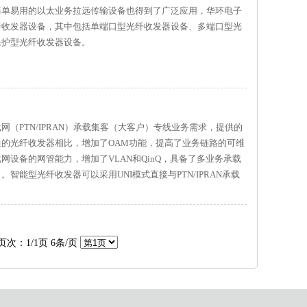
简单易用的以太业务拉远传输设备也得到了广泛应用，华环电子
纤收发器设备，其中包括单端口型光纤收发器设备、多端口型光
保护型光纤收发器设备。
（PTN/IPRAN）承载集客（大客户）专线业务需求，提供的
的光纤收发器相比，增加了OAM功能，提高了业务链路的可维
设备的网管能力，增加了VLAN和QinQ，具备了多业务承载
能型光纤收发器可以采用UNI模式直接与PTN/IPRAN承载
式进行组网，具有通用性强、组网方式灵活、性价比高等特点。
页次：1/1页 6条/页