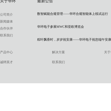
关于华环
最新公告
数智赋能合规管理——华环合规智能体上线试运行
公司简介
新闻媒体
华环电子参展MWC和亚欧博览会
合作伙伴
联系我们
粽叶飘香时，岁岁祝安康——华环电子祝您端午安
产品中心
解决方案
关于
诚聘英才
联系我们